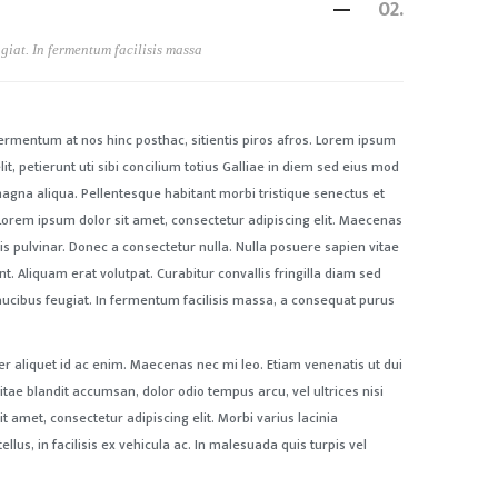
02.
giat. In fermentum facilisis massa
ermentum at nos hinc posthac, sitientis piros afros. Lorem ipsum
lit, petierunt uti sibi concilium totius Galliae in diem sed eius mod
agna aliqua. Pellentesque habitant morbi tristique senectus et
Lorem ipsum dolor sit amet, consectetur adipiscing elit. Maecenas
tis pulvinar. Donec a consectetur nulla. Nulla posuere sapien vitae
dunt. Aliquam erat volutpat. Curabitur convallis fringilla diam sed
ucibus feugiat. In fermentum facilisis massa, a consequat purus
r aliquet id ac enim. Maecenas nec mi leo. Etiam venenatis ut dui
itae blandit accumsan, dolor odio tempus arcu, vel ultrices nisi
it amet, consectetur adipiscing elit. Morbi varius lacinia
ellus, in facilisis ex vehicula ac. In malesuada quis turpis vel