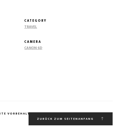
CATEGORY
TRAVEL
CAMERA
CANON 6D
HTE VORBEHALTEN.
ZURÜCK ZUM SEITENANFANG