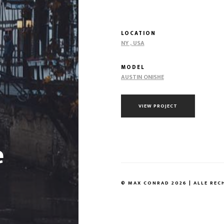
LOCATION
NY , USA
MODEL
AUSTIN ONISHE
VIEW PROJECT
e
© MAX CONRAD 2026 | ALLE REC