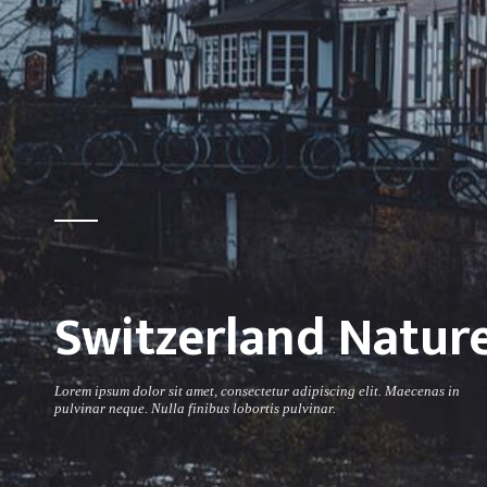
Switzerland Natur
Lorem ipsum dolor sit amet, consectetur adipiscing elit. Maecenas in
pulvinar neque. Nulla finibus lobortis pulvinar.