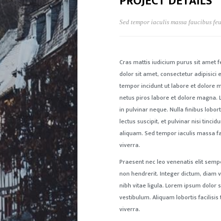
PROJECT DETAILS
Sed tempor iaculis massa faucibus feu
Cras mattis iudicium purus sit amet f
dolor sit amet, consectetur adipisici e
tempor incidunt ut labore et dolore m
netus piros labore et dolore magna. 
in pulvinar neque. Nulla finibus lobor
lectus suscipit, et pulvinar nisi tinci
aliquam. Sed tempor iaculis massa fa
viverra.
Praesent nec leo venenatis elit sempe
non hendrerit. Integer dictum, diam v
nibh vitae ligula. Lorem ipsum dolor s
vestibulum. Aliquam lobortis facilisis t
viverra.